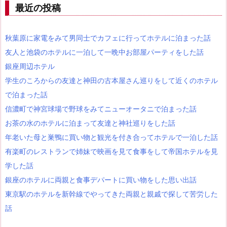
最近の投稿
秋葉原に家電をみて男同士でカフェに行ってホテルに泊まった話
友人と池袋のホテルに一泊して一晩中お部屋パーティをした話
銀座周辺ホテル
学生のころからの友達と神田の古本屋さん巡りをして近くのホテル
で泊まった話
信濃町で神宮球場で野球をみてニューオータニで泊まった話
お茶の水のホテルに泊まって友達と神社巡りをした話
年老いた母と巣鴨に買い物と観光を付き合ってホテルで一泊した話
有楽町のレストランで姉妹で映画を見て食事をして帝国ホテルを見
学した話
銀座のホテルに両親と食事デパートに買い物をした思い出話
東京駅のホテルを新幹線でやってきた両親と親戚で探して苦労した
話