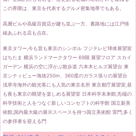
この界隈は、東京を代表するグルメ密集地帯でもある。
高層ビルや高級百貨店が建ち並ぶ一方、裏路地には江戸情
緒あふれる店も点在。
東京タワー,今も昔も東京のシンボル フジテレビ球体展望室
はちたま 横浜ランドマークタワー 69階 展望フロア スカイ
ガーデン 横浜の空に浮かぶ散歩道 六本木ヒルズ展望台 東
京シティビュー海抜250m、360度のガラス張りの展望台
浅草寺海外の観光客にも人気の東京名所 東京都庁展望室,昼
も夜も東京の眺望を楽しめる展望室 日本科学未来館,先端の
科学技術と人をつなぐ新しいコンセプトの科学館 国立新美
術館,国内最大級の展示スペースを持つ国立美術館 雷門,多く
の参拝者を迎える門